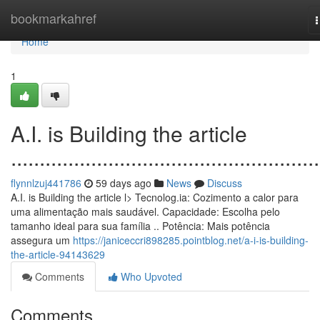
Home
bookmarkahref
n
Home
1
A.I. is Building the article
......................................................
flynnlzuj441786
59 days ago
News
Discuss
A.I. is Building the article l> Tecnolog.ia: Cozimento a calor para
uma alimentação mais saudável. Capacidade: Escolha pelo
tamanho ideal para sua família .. Potência: Mais potência
assegura um
https://janiceccri898285.pointblog.net/a-i-is-building-
the-article-94143629
Comments
Who Upvoted
Comments