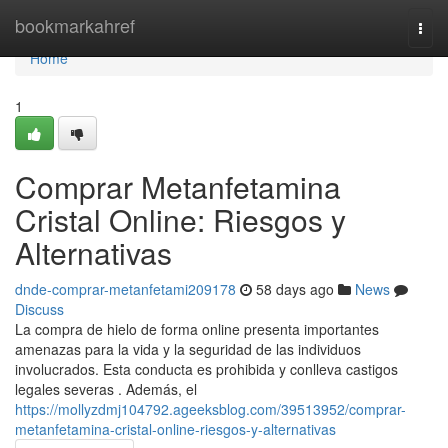
Home
bookmarkahref
Togg
navi
Home
1
Comprar Metanfetamina
Cristal Online: Riesgos y
Alternativas
dnde-comprar-metanfetami209178
58 days ago
News
Discuss
La compra de hielo de forma online presenta importantes
amenazas para la vida y la seguridad de las individuos
involucrados. Esta conducta es prohibida y conlleva castigos
legales severas . Además, el
https://mollyzdmj104792.ageeksblog.com/39513952/comprar-
metanfetamina-cristal-online-riesgos-y-alternativas