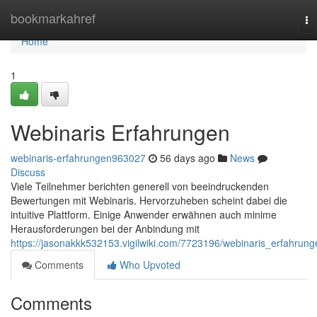
Home
bookmarkahref
To
na
Home
1
Webinaris Erfahrungen
webinaris-erfahrungen963027
56 days ago
News
Discuss
Viele Teilnehmer berichten generell von beeindruckenden
Bewertungen mit Webinaris. Hervorzuheben scheint dabei die
intuitive Plattform. Einige Anwender erwähnen auch minime
Herausforderungen bei der Anbindung mit
https://jasonakkk532153.vigilwiki.com/7723196/webinaris_erfahrung
Comments
Who Upvoted
Comments