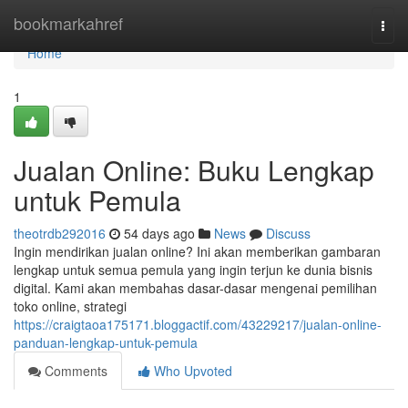
Home
bookmarkahref
Togg
navi
Home
1
Jualan Online: Buku Lengkap
untuk Pemula
theotrdb292016
54 days ago
News
Discuss
Ingin mendirikan jualan online? Ini akan memberikan gambaran
lengkap untuk semua pemula yang ingin terjun ke dunia bisnis
digital. Kami akan membahas dasar-dasar mengenai pemilihan
toko online, strategi
https://craigtaoa175171.bloggactif.com/43229217/jualan-online-
panduan-lengkap-untuk-pemula
Comments
Who Upvoted