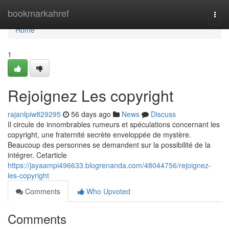
Home
bookmarkahref
Togg
navi
Home
1
Rejoignez Les copyright
rajanlpiw829295
56 days ago
News
Discuss
Il circule de innombrables rumeurs et spéculations concernant les
copyright, une fraternité secrète enveloppée de mystère.
Beaucoup des personnes se demandent sur la possibilité de la
intégrer. Cetarticle
https://jayaampi496633.blogrenanda.com/48044756/rejoignez-
les-copyright
Comments
Who Upvoted
Comments