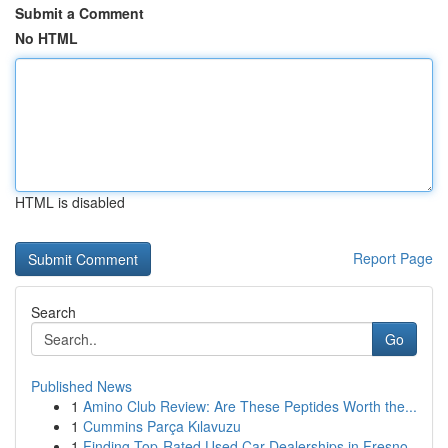
Submit a Comment
No HTML
HTML is disabled
Report Page
Search
Go
Published News
1
Amino Club Review: Are These Peptides Worth the...
1
Cummins Parça Kılavuzu
1
Finding Top-Rated Used Car Dealerships in Fresno