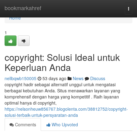
Home
bookmarkahref
Togg
navi
Home
1
copyright: Solusi Ideal untuk
Keperluan Anda
nellbqwb150005
53 days ago
News
Discuss
copyright hadir sebagai alternatif unggul untuk mengatasi
berbagai kebutuhan Anda. Situs menawarkan layanan yang
komprehensif dengan harga yang kompetitif . Raih layanan
optimal hanya di copyright,
https://nelsonheuw856767.blogolenta.com/38812752/copyright-
solusi-terbaik-untuk-persyaratan-anda
Comments
Who Upvoted