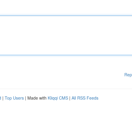
Rep
d
|
Top Users
| Made with
Kliqqi CMS
|
All RSS Feeds