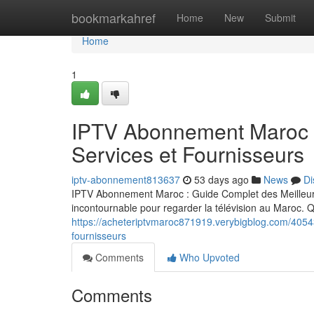
Home
bookmarkahref
Home
New
Submit
Home
1
IPTV Abonnement Maroc :
Services et Fournisseurs
iptv-abonnement813637
53 days ago
News
Di
IPTV Abonnement Maroc : Guide Complet des Meilleurs
incontournable pour regarder la télévision au Maroc.
https://acheteriptvmaroc871919.verybigblog.com/4054
fournisseurs
Comments
Who Upvoted
Comments