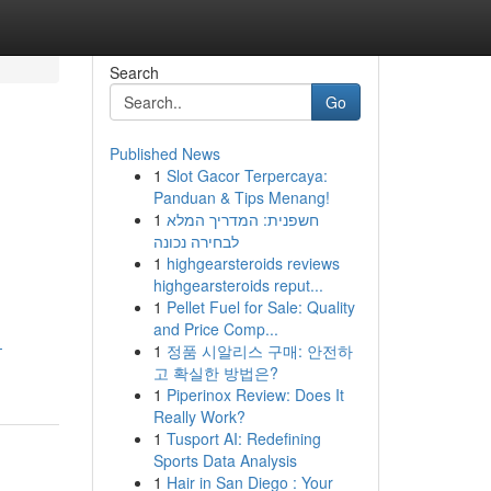
Search
Go
Published News
1
Slot Gacor Terpercaya:
Panduan & Tips Menang!
1
חשפנית: המדריך המלא
לבחירה נכונה
1
highgearsteroids reviews
highgearsteroids reput...
1
Pellet Fuel for Sale: Quality
and Price Comp...
-
1
정품 시알리스 구매: 안전하
고 확실한 방법은?
1
Piperinox Review: Does It
Really Work?
1
Tusport AI: Redefining
Sports Data Analysis
1
Hair in San Diego : Your