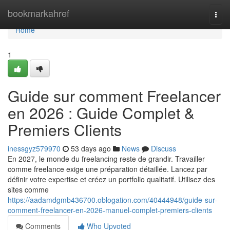
Home
bookmarkahref
Togg
navi
Home
1
Guide sur comment Freelancer
en 2026 : Guide Complet &
Premiers Clients
inessgyz579970
53 days ago
News
Discuss
En 2027, le monde du freelancing reste de grandir. Travailler
comme freelance exige une préparation détaillée. Lancez par
définir votre expertise et créez un portfolio qualitatif. Utilisez des
sites comme
https://aadamdgmb436700.oblogation.com/40444948/guide-sur-
comment-freelancer-en-2026-manuel-complet-premiers-clients
Comments
Who Upvoted