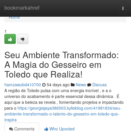
Home
bookmarkahref
Togg
navi
Home
1
Seu Ambiente Transformado:
A Magia do Gesseiro em
Toledo que Realiza!
hamzawubd410700
54 days ago
News
Discuss
A região de Toledo pulsa com uma energia incrível , e a o
universo do acabamento é parte essencial dessa dinâmica . É
aqui que a beleza se revela , fomentando projetos e impactando
para o
https://georgiajaya386503.kylieblog.com/41981834/seu-
ambiente-transformado-o-talento-do-gesseiro-em-toledo-que-
inspira
Comments
Who Upvoted