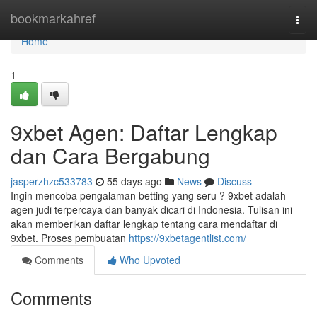
Home
bookmarkahref
Togg
navi
Home
1
9xbet Agen: Daftar Lengkap
dan Cara Bergabung
jasperzhzc533783
55 days ago
News
Discuss
Ingin mencoba pengalaman betting yang seru ? 9xbet adalah
agen judi terpercaya dan banyak dicari di Indonesia. Tulisan ini
akan memberikan daftar lengkap tentang cara mendaftar di
9xbet. Proses pembuatan
https://9xbetagentlist.com/
Comments
Who Upvoted
Comments