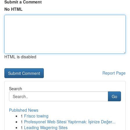
Submit a Comment
No HTML
HTML is disabled
Report Page
Search
Go
Published News
1
Frisco towing
1
Profesyonel Web Sitesi Yaptırmak: İşinize Değer...
1
Leading Wagering Sites