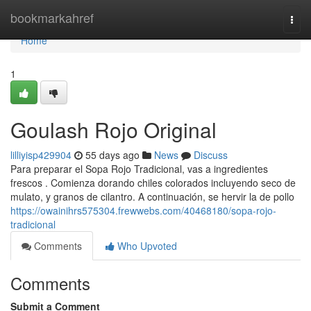
Home
bookmarkahref
Togg
navi
Home
1
Goulash Rojo Original
lilliyisp429904
55 days ago
News
Discuss
Para preparar el Sopa Rojo Tradicional, vas a ingredientes
frescos . Comienza dorando chiles colorados incluyendo seco de
mulato, y granos de cilantro. A continuación, se hervir la de pollo
https://owainihrs575304.frewwebs.com/40468180/sopa-rojo-
tradicional
Comments
Who Upvoted
Comments
Submit a Comment