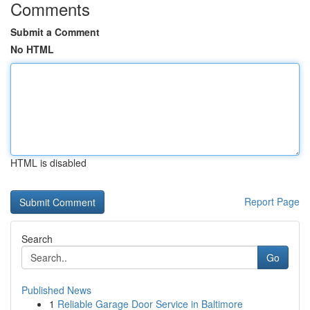
Comments
Submit a Comment
No HTML
HTML is disabled
Report Page
Search
Go
Published News
1
Reliable Garage Door Service in Baltimore