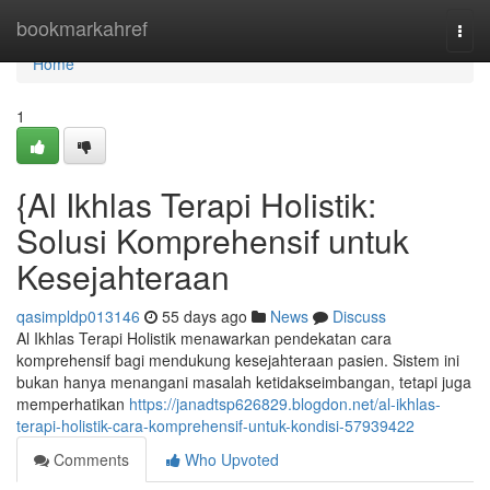
Home
bookmarkahref
Togg
navi
Home
1
{Al Ikhlas Terapi Holistik:
Solusi Komprehensif untuk
Kesejahteraan
qasimpldp013146
55 days ago
News
Discuss
Al Ikhlas Terapi Holistik menawarkan pendekatan cara
komprehensif bagi mendukung kesejahteraan pasien. Sistem ini
bukan hanya menangani masalah ketidakseimbangan, tetapi juga
memperhatikan
https://janadtsp626829.blogdon.net/al-ikhlas-
terapi-holistik-cara-komprehensif-untuk-kondisi-57939422
Comments
Who Upvoted