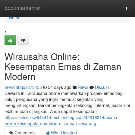
Home
bookmarkahref
Togg
navi
Home
1
Wirausaha Online:
Kesempatan Emas di Zaman
Modern
brendabqqs873453
54 days ago
News
Discuss
Dewasa ini, wirausaha online menawarkan prospek emas bagi
calon pengusaha yang ingin memulai kegiatan yang
menguntungkan. Berkat peningkatan teknologi internet, pasar kini
lebih mudah dijangkau. Anda dapat kesempatan
https://janiceizsw944414.techionblog.com/42018314/usaha-
online-kesempatan-berkilau-di-zaman-sekarang
Comments
Who Upvoted