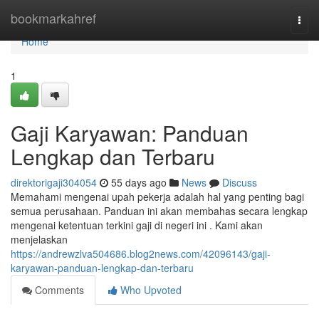
Home
bookmarkahref
Togg
navi
Home
1
Gaji Karyawan: Panduan
Lengkap dan Terbaru
direktorigaji304054
55 days ago
News
Discuss
Memahami mengenai upah pekerja adalah hal yang penting bagi
semua perusahaan. Panduan ini akan membahas secara lengkap
mengenai ketentuan terkini gaji di negeri ini . Kami akan
menjelaskan
https://andrewzlva504686.blog2news.com/42096143/gaji-
karyawan-panduan-lengkap-dan-terbaru
Comments
Who Upvoted