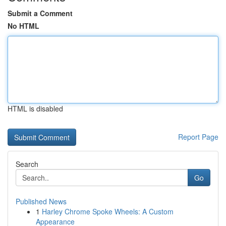
Submit a Comment
No HTML
HTML is disabled
Report Page
Search
Go
Published News
1
Harley Chrome Spoke Wheels: A Custom
Appearance