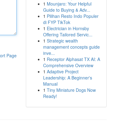
1
Mounjaro: Your Helpful
Guide to Buying & Adv...
1
Pilihan Resto Indo Populer
di FYP TikTok
1
Electrician in Hornsby
Offering Tailored Servic...
1
Strategic wealth
management concepts guide
inve...
ort Page
1
Receptor Alphasat TX AI: A
Comprehensive Overview
1
Adaptive Project
Leadership: A Beginner's
Manual
1
Tiny Miniature Dogs Now
Ready!