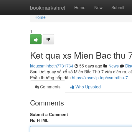
Home
bookmarkahref
Home
New
Submit
Home
1
Ket qua xs Mien Bac thu 
ktquxsminbcth7731764
55 days ago
News
Dis
Sau lượt quay số xổ số Miền Bắc Thứ 7 vừa diễn ra, câu
Phần thưởng hấp dẫn
https://xosovip.top/xsmb/thu-7
Comments
Who Upvoted
Comments
Submit a Comment
No HTML