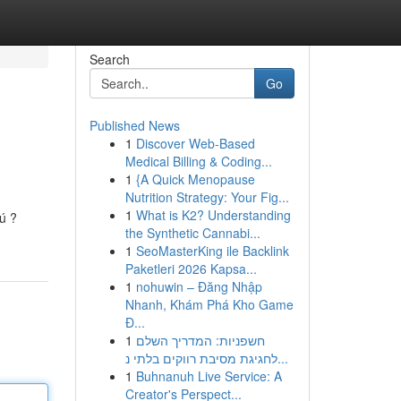
Search
Go
Published News
1
Discover Web-Based
Medical Billing & Coding...
1
{A Quick Menopause
Nutrition Strategy: Your Fig...
1
What is K2? Understanding
ú ?
the Synthetic Cannabi...
1
SeoMasterKing ile Backlink
Paketleri 2026 Kapsa...
1
nohuwin – Đăng Nhập
Nhanh, Khám Phá Kho Game
Đ...
1
חשפניות: המדריך השלם
לחגיגת מסיבת רווקים בלתי נ...
1
Buhnanuh Live Service: A
Creator's Perspect...