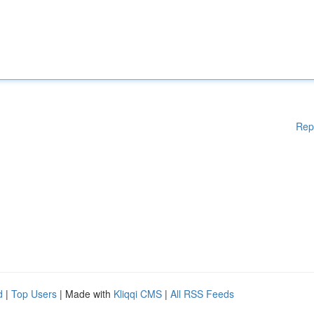
Rep
d
|
Top Users
| Made with
Kliqqi CMS
|
All RSS Feeds