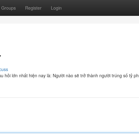
Groups
Register
Login
7
cuss
 hỏi lớn nhất hiện nay là: Người nào sẽ trở thành người trúng số tỷ ph