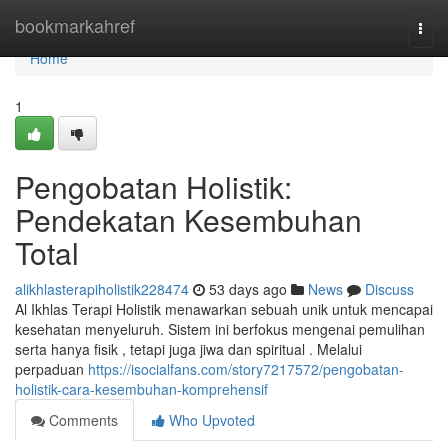
Home
bookmarkahref
Togg
navi
Home
1
Pengobatan Holistik:
Pendekatan Kesembuhan
Total
alikhlasterapiholistik228474
53 days ago
News
Discuss
Al Ikhlas Terapi Holistik menawarkan sebuah unik untuk mencapai
kesehatan menyeluruh. Sistem ini berfokus mengenai pemulihan
serta hanya fisik , tetapi juga jiwa dan spiritual . Melalui
perpaduan
https://isocialfans.com/story7217572/pengobatan-
holistik-cara-kesembuhan-komprehensif
Comments
Who Upvoted