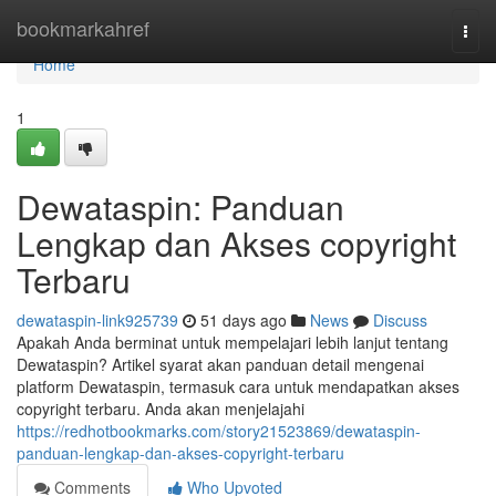
Home
bookmarkahref
Togg
navi
Home
1
Dewataspin: Panduan
Lengkap dan Akses copyright
Terbaru
dewataspin-link925739
51 days ago
News
Discuss
Apakah Anda berminat untuk mempelajari lebih lanjut tentang
Dewataspin? Artikel syarat akan panduan detail mengenai
platform Dewataspin, termasuk cara untuk mendapatkan akses
copyright terbaru. Anda akan menjelajahi
https://redhotbookmarks.com/story21523869/dewataspin-
panduan-lengkap-dan-akses-copyright-terbaru
Comments
Who Upvoted