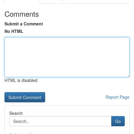
Comments
Submit a Comment
No HTML
HTML is disabled
Report Page
Search
Go