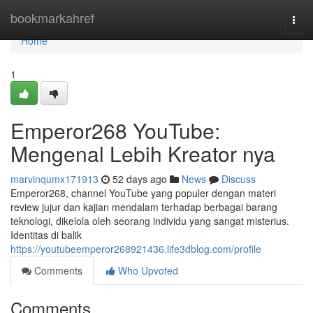
Home
bookmarkahref
Togg
navi
Home
1
Emperor268 YouTube:
Mengenal Lebih Kreator nya
marvinqumx171913
52 days ago
News
Discuss
Emperor268, channel YouTube yang populer dengan materi
review jujur dan kajian mendalam terhadap berbagai barang
teknologi, dikelola oleh seorang individu yang sangat misterius.
Identitas di balik
https://youtubeemperor268921436.life3dblog.com/profile
Comments
Who Upvoted
Comments