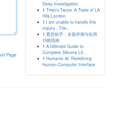
Deep Investigation
1
Trejo's Tacos: A Taste of LA
Hits London
1
I am unable to handle this
inquiry . The...
1
爱思助手：全面评测与实用
功能指南
1
A Ultimate Guide to
Complete Silicone Lif...
ort Page
1
Humanio AI: Redefining
Human-Computer Interface