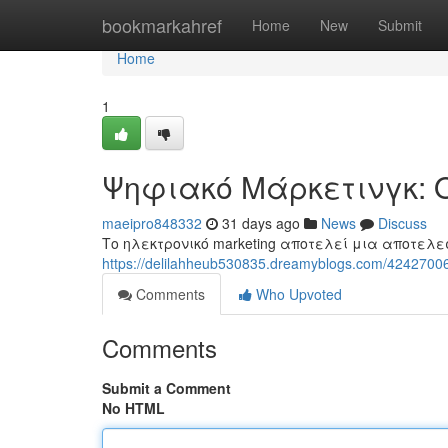
Home
bookmarkahref
Home
New
Submit
Home
1
Ψηφιακό Μάρκετινγκ: 
maeipro848332
31 days ago
News
Discuss
Το ηλεκτρονικό marketing αποτελεί μια αποτελεσ
https://delilahheub530835.dreamyblogs.com/4242
Comments
Who Upvoted
Comments
Submit a Comment
No HTML