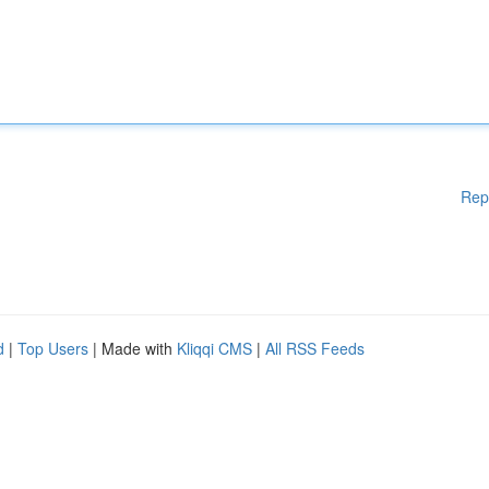
Rep
d
|
Top Users
| Made with
Kliqqi CMS
|
All RSS Feeds