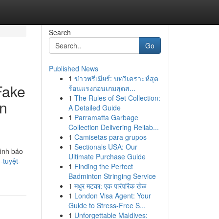
Search
Go
Published News
1
ข่าวพรีเมียร์: บทวิเคราะห์สุด
Fake
ร้อนแรงก่อนเกมสุดส...
1
The Rules of Set Collection:
n
A Detailed Guide
1
Parramatta Garbage
Collection Delivering Reliab...
1
Camisetas para grupos
1
Sectionals USA: Our
ình báo
Ultimate Purchase Guide
tuyệt-
1
Finding the Perfect
Badminton Stringing Service
1
मधुर मटका: एक पारंपरिक खेळ
1
London Visa Agent: Your
Guide to Stress-Free S...
1
Unforgettable Maldives: