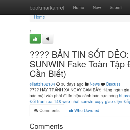
Home
bookmarkahref
Home
New
Submit
Home
1
???? BẢN TIN SỐT DẺO: 
SUNWIN Fake Toàn Tập Đ
Cần Biết)
ellatfzl162184
30 days ago
News
Discuss
???? HÃY TRÁNH XA NGAY CẠM BẪY: Hàng ngàn gia đì
bảo mật vừa phát đi tín hiệu cảnh báo cực nóng
https
Đối-tránh-xa-148-web-nhái-sunwin-copy-giao-diện-Đẩ
Comments
Who Upvoted
Comments