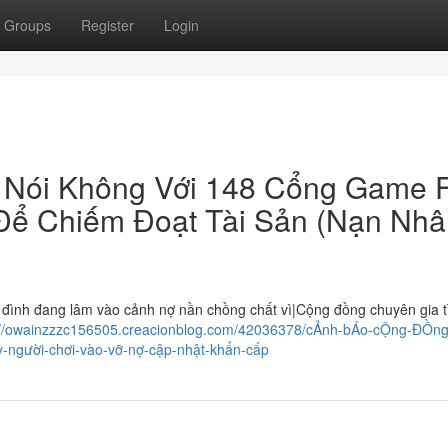
Groups
Register
Login
Nói Không Với 148 Cổng Game 
ể Chiếm Đoạt Tài Sản (Nạn Nhâ
nh đang lâm vào cảnh nợ nần chồng chất vì|Cộng đồng chuyên gia t
://owainzzzc156505.creacionblog.com/42036378/cẢnh-bÁo-cỘng-ĐỒng-
y-người-chơi-vào-vỡ-nợ-cập-nhật-khẩn-cấp