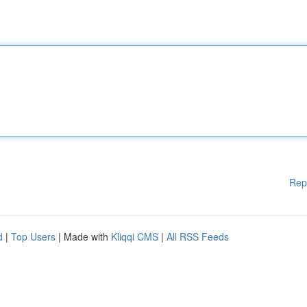
Rep
d
|
Top Users
| Made with
Kliqqi CMS
|
All RSS Feeds