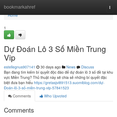
Home
bookmarkahref
Togg
navi
Home
1
Dự Đoán Lô 3 Số Miền Trung
Vip
estellegnus907141
30 days ago
News
Discuss
Bạn đang tìm kiếm bí quyết độc đáo để dự đoán lô 3 số đề tại khu
vực Miền Trung? Thủ thuật này sẽ chia sẻ những bí quyết đặc
biệt đưa bạn hiểu
https://gretasjvi891513.suomiblog.com/dự-
Đoán-lô-3-số-miền-trung-vip-57841523
Comments
Who Upvoted
Comments