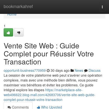
Home
bookmarkahref
Togg
navi
Home
1
Vente Site Web : Guide
Complet pour Réussir Votre
Transaction
opportunit-business770959
30 days ago
News
Discuss
La cession de votre plateforme web peut s'avérer une opération
complexe, mais avec une méthode bien définie, vous pouvez
maximiser vos bénéfices et éviter les problèmes. Ce guide
intégral explore les étapes
https://marketplace-site-
web496622.blog-mall.com/42683706/vente-site-web-guide-
complet-pour-réussir-votre-transaction
Comments
Who Upvoted