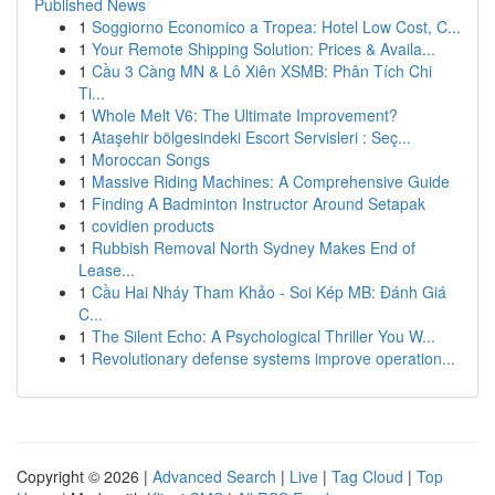
Published News
1
Soggiorno Economico a Tropea: Hotel Low Cost, C...
1
Your Remote Shipping Solution: Prices & Availa...
1
Cầu 3 Càng MN & Lô Xiên XSMB: Phân Tích Chi
Ti...
1
Whole Melt V6: The Ultimate Improvement?
1
Ataşehir bölgesindeki Escort Servisleri : Seç...
1
Moroccan Songs
1
Massive Riding Machines: A Comprehensive Guide
1
Finding A Badminton Instructor Around Setapak
1
covidien products
1
Rubbish Removal North Sydney Makes End of
Lease...
1
Cầu Hai Nháy Tham Khảo - Soi Kép MB: Đánh Giá
C...
1
The Silent Echo: A Psychological Thriller You W...
1
Revolutionary defense systems improve operation...
Copyright © 2026 |
Advanced Search
|
Live
|
Tag Cloud
|
Top