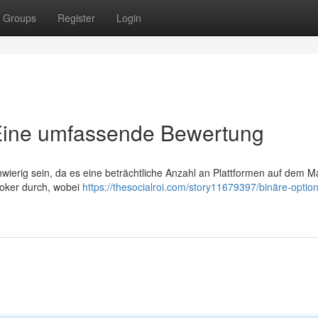
Groups
Register
Login
 Eine umfassende Bewertung
erig sein, da es eine beträchtliche Anzahl an Plattformen auf dem Mar
roker durch, wobei
https://thesocialroi.com/story11679397/binäre-optio