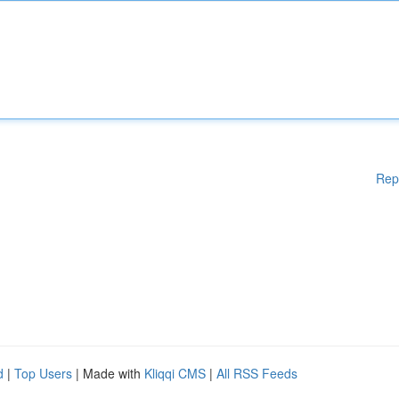
Rep
d
|
Top Users
| Made with
Kliqqi CMS
|
All RSS Feeds