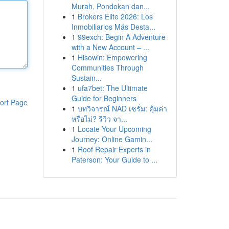
Murah, Pondokan dan...
1
Brokers Elite 2026: Los
Inmobiliarios Más Desta...
1
99exch: Begin A Adventure
with a New Account – ...
1
Hisowin: Empowering
Communities Through
Sustain...
1
ufa7bet: The Ultimate
Guide for Beginners
ort Page
1
บทวิจารณ์ NAD เซรั่ม: คุ้มค่า
หรือไม่? รีวิว จา...
1
Locate Your Upcoming
Journey: Online Gamin...
1
Roof Repair Experts in
Paterson: Your Guide to ...