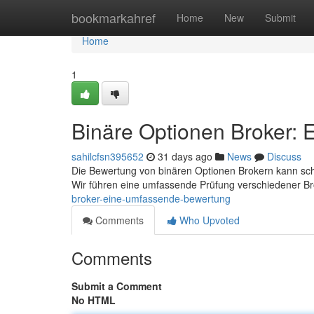
Home
bookmarkahref
Home
New
Submit
Home
1
Binäre Optionen Broker:
sahilcfsn395652
31 days ago
News
Discuss
Die Bewertung von binären Optionen Brokern kann schwi
Wir führen eine umfassende Prüfung verschiedener B
broker-eine-umfassende-bewertung
Comments
Who Upvoted
Comments
Submit a Comment
No HTML