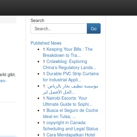
Search
Go
Published News
1
Keeping Your Bills : The
Breakdown to Tra...
1
Cnlawblog: Exploring
China's Regulatory Lands...
1
Durable PVC Strip Curtains
kt gibt.
for Industrial Appli...
nen-
1
مؤسسة تنظيف بخار بالرياض:
الحل الأفضل لتر...
1
Nairobi Escorts: Your
Ultimate Guide to Sophi...
1
Busca el Seguro de Coche
Ideal en Tulsa, ...
1
copyright in Canada:
Scheduling and Legal Status
1
Cara Mendapatkan Hotel